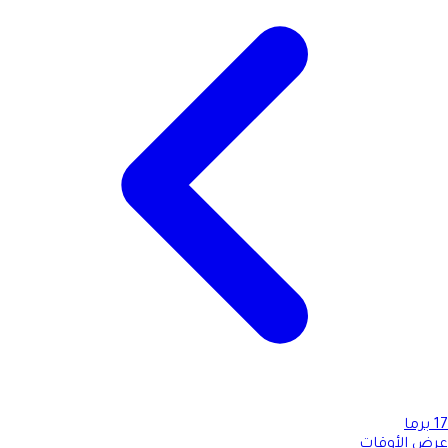
17
برما
عرض الأوقات