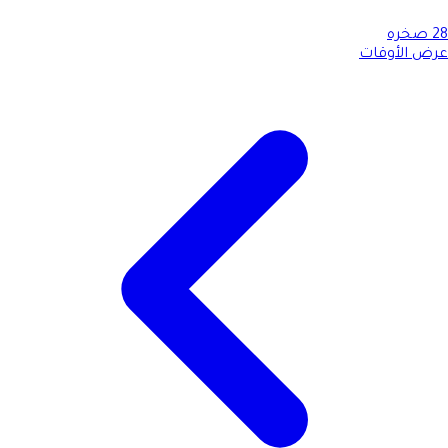
28
صخره
عرض الأوقات