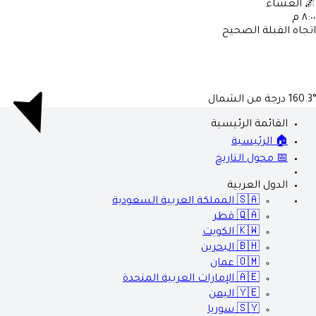
🌌
العشاء
٨:٠٠ م
اتجاه القبلة الصحيح
160.3°
درجة من الشمال
القائمة الرئيسية
🏠 الرئيسية
📅 محول التاريخ
الدول العربية
🇸🇦
المملكة العربية السعودية
🇶🇦
قطر
🇰🇼
الكويت
🇧🇭
البحرين
🇴🇲
عمان
🇦🇪
الإمارات العربية المتحدة
🇾🇪
اليمن
🇸🇾
سوريا