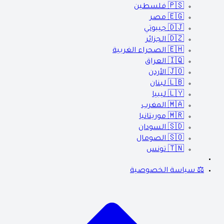
🇵🇸
فلسطين
🇪🇬
مصر
🇩🇯
جيبوتي
🇩🇿
الجزائر
🇪🇭
الصحراء الغربية
🇮🇶
العراق
🇯🇴
الأردن
🇱🇧
لبنان
🇱🇾
ليبيا
🇲🇦
المغرب
🇲🇷
موريتانيا
🇸🇩
السودان
🇸🇴
الصومال
🇹🇳
تونس
⚖️ سياسة الخصوصية