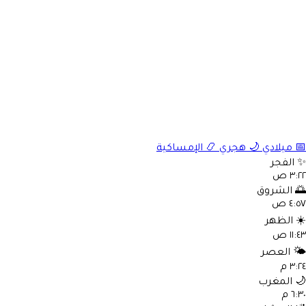
📅
ميلادي
🌙
هجري
📿
الإمساكية
✨
الفجر
٣:٢٢ ص
🌅
الشروق
٤:٥٧ ص
☀️
الظهر
١١:٤٣ ص
🌤️
العصر
٣:٢٤ م
🌙
المغرب
٦:٣٠ م