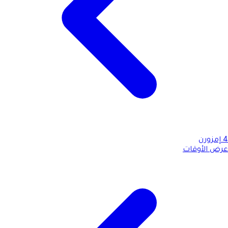
4
إمزورن
عرض الأوقات