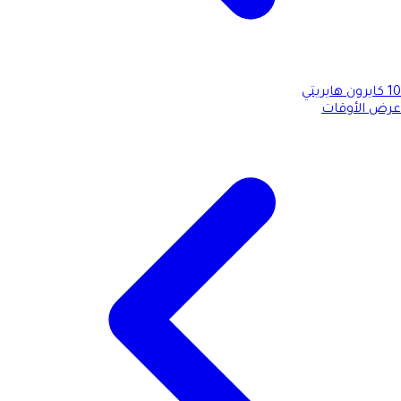
10
كايرون هايريتي
عرض الأوقات