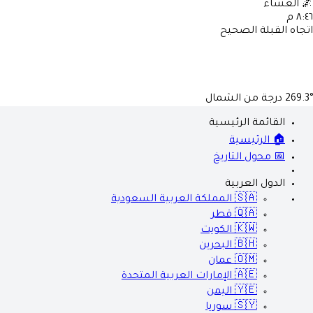
🌌
العشاء
٨:٤٦ م
اتجاه القبلة الصحيح
269.3°
درجة من الشمال
القائمة الرئيسية
🏠 الرئيسية
📅 محول التاريخ
الدول العربية
🇸🇦
المملكة العربية السعودية
🇶🇦
قطر
🇰🇼
الكويت
🇧🇭
البحرين
🇴🇲
عمان
🇦🇪
الإمارات العربية المتحدة
🇾🇪
اليمن
🇸🇾
سوريا