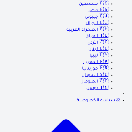
🇵🇸
فلسطين
🇪🇬
مصر
🇩🇯
جيبوتي
🇩🇿
الجزائر
🇪🇭
الصحراء الغربية
🇮🇶
العراق
🇯🇴
الأردن
🇱🇧
لبنان
🇱🇾
ليبيا
🇲🇦
المغرب
🇲🇷
موريتانيا
🇸🇩
السودان
🇸🇴
الصومال
🇹🇳
تونس
⚖️ سياسة الخصوصية