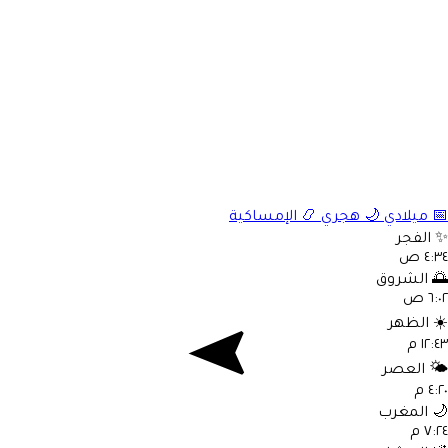
📅
ميلادي
🌙
هجري
📿
الإمساكية
✨
الفجر
٤:٣٤ ص
🌅
الشروق
٦:٠٢ ص
☀️
الظهر
١٢:٤٣ م
🌤️
العصر
٤:٢٠ م
🌙
المغرب
٧:٢٤ م