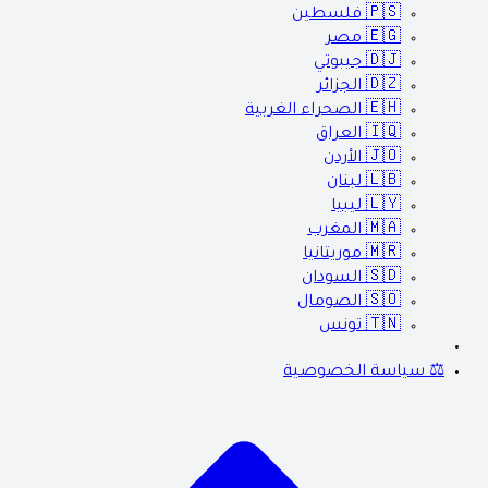
🇵🇸
فلسطين
🇪🇬
مصر
🇩🇯
جيبوتي
🇩🇿
الجزائر
🇪🇭
الصحراء الغربية
🇮🇶
العراق
🇯🇴
الأردن
🇱🇧
لبنان
🇱🇾
ليبيا
🇲🇦
المغرب
🇲🇷
موريتانيا
🇸🇩
السودان
🇸🇴
الصومال
🇹🇳
تونس
⚖️ سياسة الخصوصية