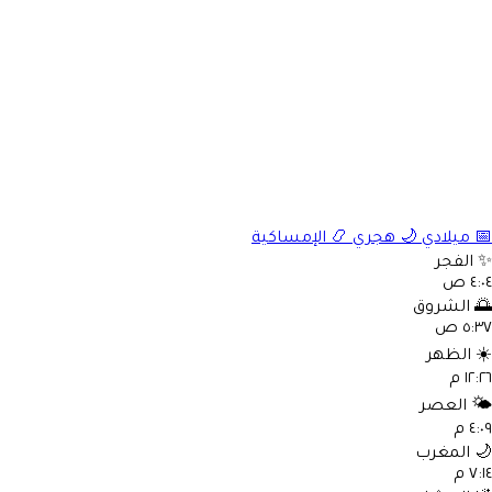
📅
ميلادي
🌙
هجري
📿
الإمساكية
✨
الفجر
٤:٠٤ ص
🌅
الشروق
٥:٣٧ ص
☀️
الظهر
١٢:٢٦ م
🌤️
العصر
٤:٠٩ م
🌙
المغرب
٧:١٤ م