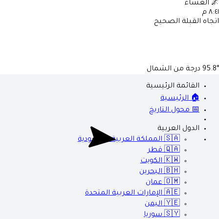
🌌
العشاء
٨:٤١ م
اتجاه القبلة الصحيح
95.8°
درجة من الشمال
القائمة الرئيسية
🏠 الرئيسية
📅 محول التاريخ
الدول العربية
🇸🇦
المملكة العربية السعودية
🇶🇦
قطر
🇰🇼
الكويت
🇧🇭
البحرين
🇴🇲
عمان
🇦🇪
الإمارات العربية المتحدة
🇾🇪
اليمن
🇸🇾
سوريا