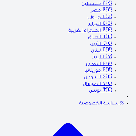
🇵🇸
فلسطين
🇪🇬
مصر
🇩🇯
جيبوتي
🇩🇿
الجزائر
🇪🇭
الصحراء الغربية
🇮🇶
العراق
🇯🇴
الأردن
🇱🇧
لبنان
🇱🇾
ليبيا
🇲🇦
المغرب
🇲🇷
موريتانيا
🇸🇩
السودان
🇸🇴
الصومال
🇹🇳
تونس
⚖️ سياسة الخصوصية