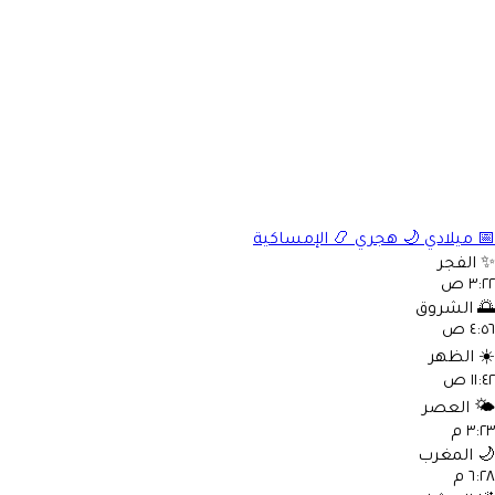
📅
ميلادي
🌙
هجري
📿
الإمساكية
✨
الفجر
٣:٢٢ ص
🌅
الشروق
٤:٥٦ ص
☀️
الظهر
١١:٤٢ ص
🌤️
العصر
٣:٢٣ م
🌙
المغرب
٦:٢٨ م