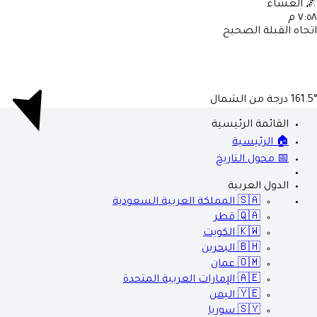
🌌
العشاء
٧:٥٨ م
اتجاه القبلة الصحيح
161.5°
درجة من الشمال
القائمة الرئيسية
🏠 الرئيسية
📅 محول التاريخ
الدول العربية
🇸🇦
المملكة العربية السعودية
🇶🇦
قطر
🇰🇼
الكويت
🇧🇭
البحرين
🇴🇲
عمان
🇦🇪
الإمارات العربية المتحدة
🇾🇪
اليمن
🇸🇾
سوريا