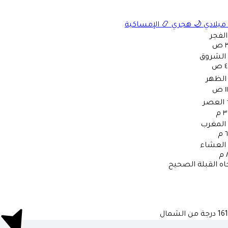
ميلادي
🌙
هجري
📿
الإمساكية
الفجر
ص
الشروق
ص
الظهر
ص
العصر
 م
المغرب
م
العشاء
م
اه القبلة الصحيح
161
درجة من الشمال