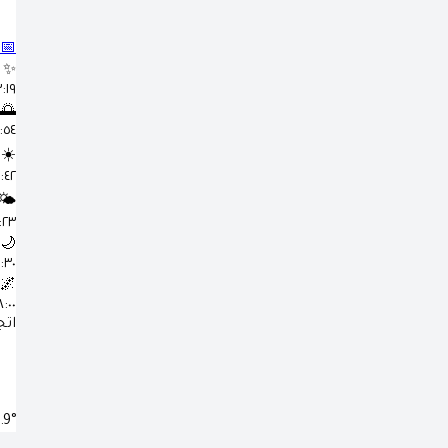
📅
✨
٣:١٩ 
🌅
٤:٥٤ 
☀️
١١:٤٢ 
🌤️
٣:٢٣
🌙
٦:٣٠ 
🌌
٨:٠٠ 
اتج
.9°