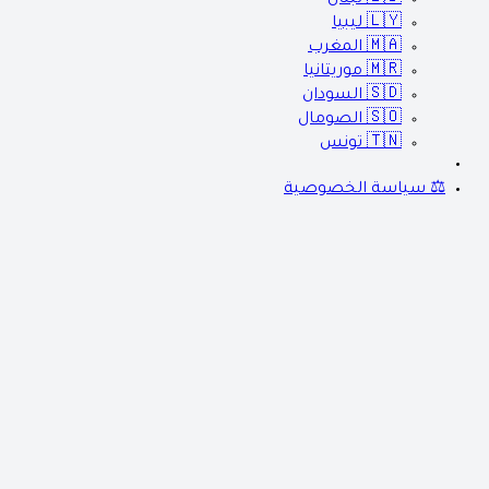
🇱🇾
ليبيا
🇲🇦
المغرب
🇲🇷
موريتانيا
🇸🇩
السودان
🇸🇴
الصومال
🇹🇳
تونس
⚖️ سياسة الخصوصية