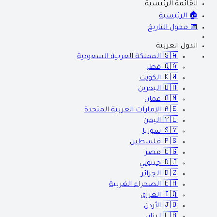
القائمة الرئيسية
🏠 الرئيسية
📅 محول التاريخ
الدول العربية
🇸🇦
المملكة العربية السعودية
🇶🇦
قطر
🇰🇼
الكويت
🇧🇭
البحرين
🇴🇲
عمان
🇦🇪
الإمارات العربية المتحدة
🇾🇪
اليمن
🇸🇾
سوريا
🇵🇸
فلسطين
🇪🇬
مصر
🇩🇯
جيبوتي
🇩🇿
الجزائر
🇪🇭
الصحراء الغربية
🇮🇶
العراق
🇯🇴
الأردن
🇱🇧
لبنان