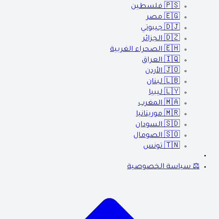
🇵🇸
فلسطين
🇪🇬
مصر
🇩🇯
جيبوتي
🇩🇿
الجزائر
🇪🇭
الصحراء الغربية
🇮🇶
العراق
🇯🇴
الأردن
🇱🇧
لبنان
🇱🇾
ليبيا
🇲🇦
المغرب
🇲🇷
موريتانيا
🇸🇩
السودان
🇸🇴
الصومال
🇹🇳
تونس
⚖️ سياسة الخصوصية