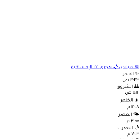
الإمساكية
📿
هجري
🌙
ميلادي

الفجر
٣:٣٣ 
الشروق

٥:١٢ 
الظهر
☀
١٢:٠٨ 
العصر
🌤
٣:٥٥ 
المغرب

٧:٠٣ 