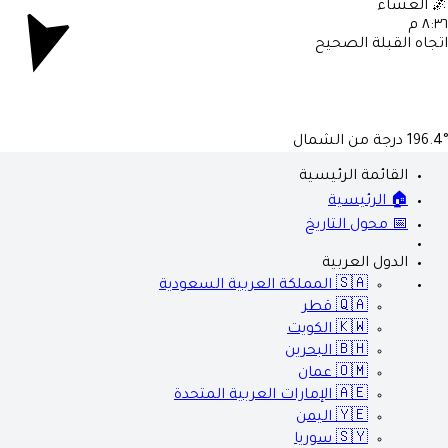
العشاء

٨:٣٦ 
اتجاه القبلة الصحي
درجة من الشمال
196.4
القائمة الرئيسية
🏠 الرئيسية
📅 محول التاريخ
الدول العربية
المملكة العربية السعودية
🇸🇦
قطر
🇶🇦
الكويت
🇰🇼
البحرين
🇧🇭
عمان
🇴🇲
الإمارات العربية المتحدة
🇦🇪
اليمن
🇾🇪
سوريا
🇸🇾