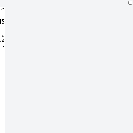
صلا
14
١:٤٠
24 صفر 1448 ه
📍