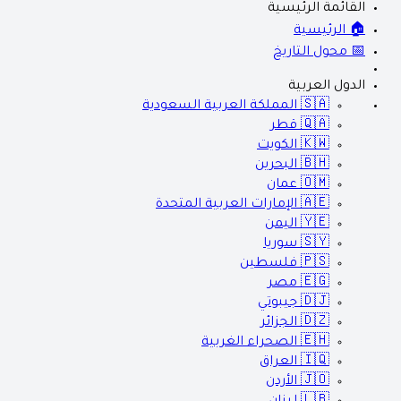
القائمة الرئيسية
🏠 الرئيسية
📅 محول التاريخ
الدول العربية
🇸🇦
المملكة العربية السعودية
🇶🇦
قطر
🇰🇼
الكويت
🇧🇭
البحرين
🇴🇲
عمان
🇦🇪
الإمارات العربية المتحدة
🇾🇪
اليمن
🇸🇾
سوريا
🇵🇸
فلسطين
🇪🇬
مصر
🇩🇯
جيبوتي
🇩🇿
الجزائر
🇪🇭
الصحراء الغربية
🇮🇶
العراق
🇯🇴
الأردن