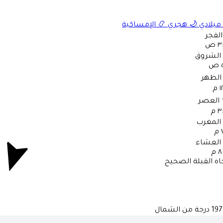
ميلادي
🌙
هجري
📿
الإمساكية
الفجر
 ص
الشروق
ص
الظهر
 م
العصر
 م
المغرب
م
العشاء
 م
اه القبلة الصحيح
197
درجة من الشمال