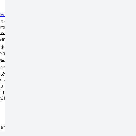
📅
✨
٣:٣٥
🌅
٥:١٢ 
☀️
١٢:٠٦
🌤️
٣:٥٣
🌙
٧:٠٠ 
🌌
٨:٣٢
اتج
.8°