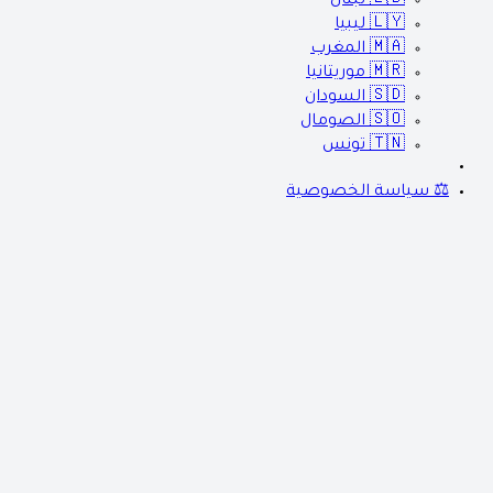
🇱🇧
لبنان
🇱🇾
ليبيا
🇲🇦
المغرب
🇲🇷
موريتانيا
🇸🇩
السودان
🇸🇴
الصومال
🇹🇳
تونس
⚖️ سياسة الخصوصية