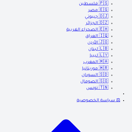
🇵🇸
فلسطين
🇪🇬
مصر
🇩🇯
جيبوتي
🇩🇿
الجزائر
🇪🇭
الصحراء الغربية
🇮🇶
العراق
🇯🇴
الأردن
🇱🇧
لبنان
🇱🇾
ليبيا
🇲🇦
المغرب
🇲🇷
موريتانيا
🇸🇩
السودان
🇸🇴
الصومال
🇹🇳
تونس
⚖️ سياسة الخصوصية