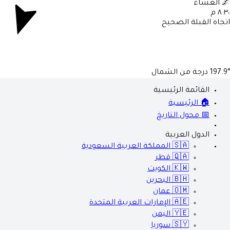
العشاء

٨:٣٠ 
اتجاه القبلة الصحي
درجة من الشمال
197.9
القائمة الرئيسية
🏠 الرئيسية
📅 محول التاريخ
الدول العربية
المملكة العربية السعودية
🇸🇦
قطر
🇶🇦
الكويت
🇰🇼
البحرين
🇧🇭
عمان
🇴🇲
الإمارات العربية المتحدة
🇦🇪
اليمن
🇾🇪
سوريا
🇸🇾