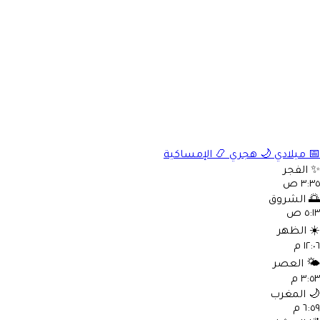
الإمساكية
📿
هجري
🌙
ميلادي

الفجر
٣:٣٥ 
الشروق

٥:١٣ 
الظهر
☀
١٢:٠٦ 
العصر
🌤
٣:٥٣ 
المغرب

٦:٥٩ 