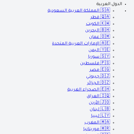
الدول العربية
🇸🇦
المملكة العربية السعودية
🇶🇦
قطر
🇰🇼
الكويت
🇧🇭
البحرين
🇴🇲
عمان
🇦🇪
الإمارات العربية المتحدة
🇾🇪
اليمن
🇸🇾
سوريا
🇵🇸
فلسطين
🇪🇬
مصر
🇩🇯
جيبوتي
🇩🇿
الجزائر
🇪🇭
الصحراء الغربية
🇮🇶
العراق
🇯🇴
الأردن
🇱🇧
لبنان
🇱🇾
ليبيا
🇲🇦
المغرب
🇲🇷
موريتانيا