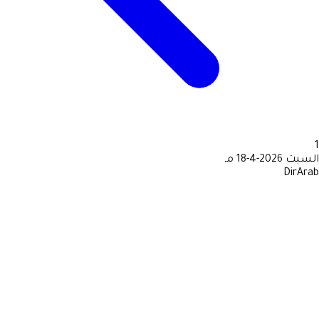
1
السبت
2026-4-18 مـ
DirArab