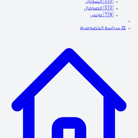
🇸🇩
السودان
🇸🇴
الصومال
🇹🇳
تونس
⚖️ سياسة الخصوصية