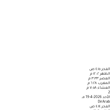
الفجر
٤:١٥ ص
الظهر
١٢:٠٢ م
العصر
٣:٣٣ م
المغرب
٦:٢٨ م
العشاء
٧:٥٨ م
2
الأحد
2026-4-19 مـ
DirArab
الفجر
٤:١٤ ص