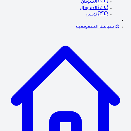
🇸🇩
السودان
🇸🇴
الصومال
🇹🇳
تونس
⚖️ سياسة الخصوصية