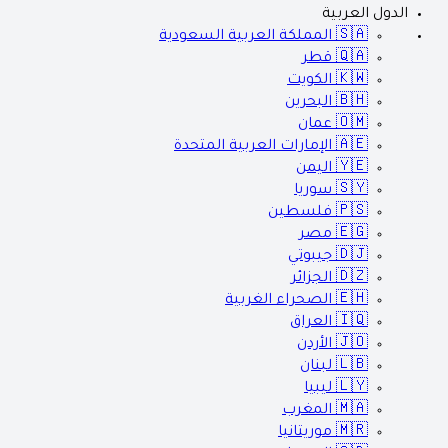
الدول العربية
🇸🇦
المملكة العربية السعودية
🇶🇦
قطر
🇰🇼
الكويت
🇧🇭
البحرين
🇴🇲
عمان
🇦🇪
الإمارات العربية المتحدة
🇾🇪
اليمن
🇸🇾
سوريا
🇵🇸
فلسطين
🇪🇬
مصر
🇩🇯
جيبوتي
🇩🇿
الجزائر
🇪🇭
الصحراء الغربية
🇮🇶
العراق
🇯🇴
الأردن
🇱🇧
لبنان
🇱🇾
ليبيا
🇲🇦
المغرب
🇲🇷
موريتانيا