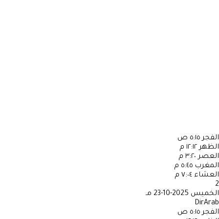
الفجر
٥:١٥ ص
الظهر
١٢:١٢ م
العصر
٣:٢٠ م
المغرب
٥:٤٥ م
العشاء
٧:٠٤ م
2
الخميس
2025-10-23 مـ
DirArab
الفجر
٥:١٥ ص