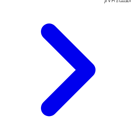
العشاء
٧:٣١ م