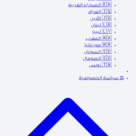
🇪🇭
الصحراء الغربية
🇮🇶
العراق
🇯🇴
الأردن
🇱🇧
لبنان
🇱🇾
ليبيا
🇲🇦
المغرب
🇲🇷
موريتانيا
🇸🇩
السودان
🇸🇴
الصومال
🇹🇳
تونس
⚖️ سياسة الخصوصية