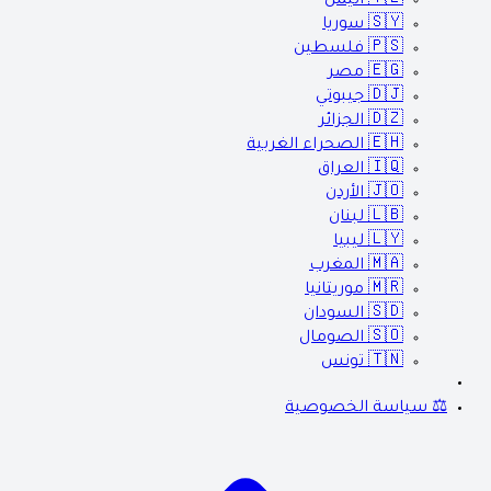
🇾🇪
اليمن
🇸🇾
سوريا
🇵🇸
فلسطين
🇪🇬
مصر
🇩🇯
جيبوتي
🇩🇿
الجزائر
🇪🇭
الصحراء الغربية
🇮🇶
العراق
🇯🇴
الأردن
🇱🇧
لبنان
🇱🇾
ليبيا
🇲🇦
المغرب
🇲🇷
موريتانيا
🇸🇩
السودان
🇸🇴
الصومال
🇹🇳
تونس
⚖️ سياسة الخصوصية