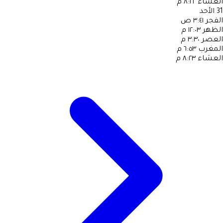
العشاء
٨:٢٢ م
31
الأحد
الفجر
٣:٤١ ص
الظهر
١٢:٠٣ م
العصر
٣:٣٠ م
المغرب
٦:٥٣ م
العشاء
٨:٢٣ م