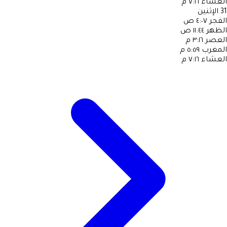
العشاء
٧:١٦ م
31
الإثنين
الفجر
٤:٠٧ ص
الظهر
١١:٤٤ ص
العصر
٣:١٦ م
المغرب
٥:٥٩ م
العشاء
٧:١٦ م