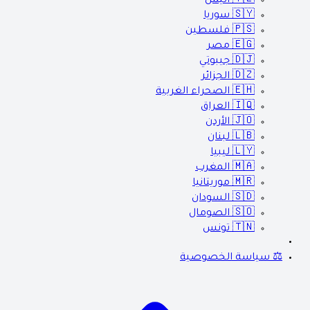
🇾🇪
اليمن
🇸🇾
سوريا
🇵🇸
فلسطين
🇪🇬
مصر
🇩🇯
جيبوتي
🇩🇿
الجزائر
🇪🇭
الصحراء الغربية
🇮🇶
العراق
🇯🇴
الأردن
🇱🇧
لبنان
🇱🇾
ليبيا
🇲🇦
المغرب
🇲🇷
موريتانيا
🇸🇩
السودان
🇸🇴
الصومال
🇹🇳
تونس
⚖️ سياسة الخصوصية