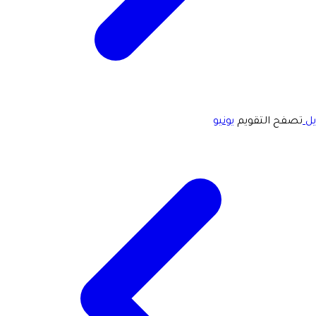
يل
تصفح التقويم
يونيو