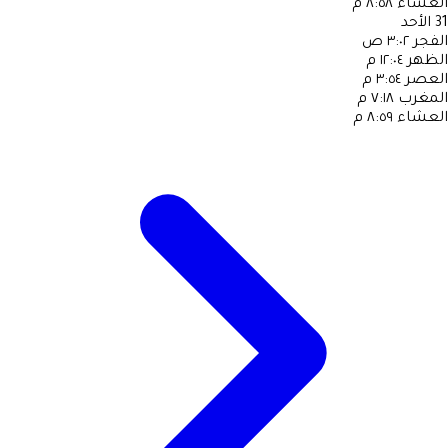
العشاء
٨:٥٨ م
31
الأحد
الفجر
٣:٠٢ ص
الظهر
١٢:٠٤ م
العصر
٣:٥٤ م
المغرب
٧:١٨ م
العشاء
٨:٥٩ م