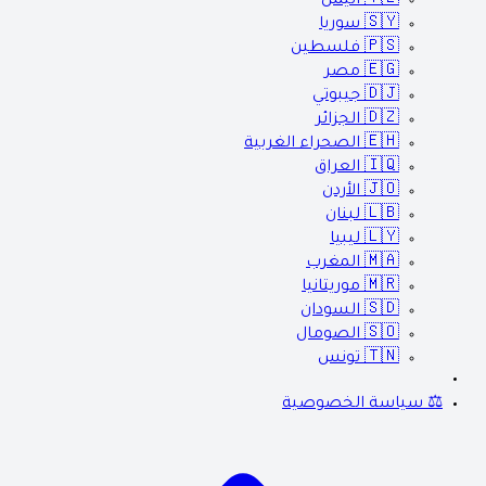
🇾🇪
اليمن
🇸🇾
سوريا
🇵🇸
فلسطين
🇪🇬
مصر
🇩🇯
جيبوتي
🇩🇿
الجزائر
🇪🇭
الصحراء الغربية
🇮🇶
العراق
🇯🇴
الأردن
🇱🇧
لبنان
🇱🇾
ليبيا
🇲🇦
المغرب
🇲🇷
موريتانيا
🇸🇩
السودان
🇸🇴
الصومال
🇹🇳
تونس
⚖️ سياسة الخصوصية