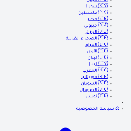
🇾🇪
اليمن
🇸🇾
سوريا
🇵🇸
فلسطين
🇪🇬
مصر
🇩🇯
جيبوتي
🇩🇿
الجزائر
🇪🇭
الصحراء الغربية
🇮🇶
العراق
🇯🇴
الأردن
🇱🇧
لبنان
🇱🇾
ليبيا
🇲🇦
المغرب
🇲🇷
موريتانيا
🇸🇩
السودان
🇸🇴
الصومال
🇹🇳
تونس
⚖️ سياسة الخصوصية