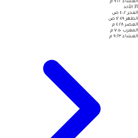
العشاء
٩:٢٢ م
31
الأحد
الفجر
٤:٠٢ ص
الظهر
١٢:٤٩ ص
العصر
٤:٢٨ م
المغرب
٧:٥٠ م
العشاء
٩:٢٣ م