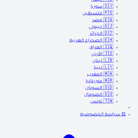
🇾🇪
اليمن
🇸🇾
سوريا
🇵🇸
فلسطين
🇪🇬
مصر
🇩🇯
جيبوتي
🇩🇿
الجزائر
🇪🇭
الصحراء الغربية
🇮🇶
العراق
🇯🇴
الأردن
🇱🇧
لبنان
🇱🇾
ليبيا
🇲🇦
المغرب
🇲🇷
موريتانيا
🇸🇩
السودان
🇸🇴
الصومال
🇹🇳
تونس
⚖️ سياسة الخصوصية