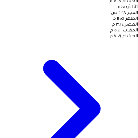
العشاء
٧:٠٨ م
31
الأربعاء
الفجر
٦:٢٨ ص
الظهر
١٢:٥١ م
العصر
٣:٢٤ م
المغرب
٥:٤٢ م
العشاء
٧:٠٩ م