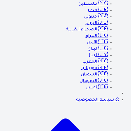
🇵🇸
فلسطين
🇪🇬
مصر
🇩🇯
جيبوتي
🇩🇿
الجزائر
🇪🇭
الصحراء الغربية
🇮🇶
العراق
🇯🇴
الأردن
🇱🇧
لبنان
🇱🇾
ليبيا
🇲🇦
المغرب
🇲🇷
موريتانيا
🇸🇩
السودان
🇸🇴
الصومال
🇹🇳
تونس
⚖️ سياسة الخصوصية