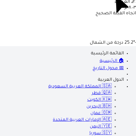
🌌
العشاء
٨:٠٣ م
اتجاه القبلة الصحيح
-25.2°
درجة من الشمال
القائمة الرئيسية
🏠 الرئيسية
📅 محول التاريخ
الدول العربية
🇸🇦
المملكة العربية السعودية
🇶🇦
قطر
🇰🇼
الكويت
🇧🇭
البحرين
🇴🇲
عمان
🇦🇪
الإمارات العربية المتحدة
🇾🇪
اليمن
🇸🇾
سوريا