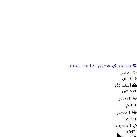
📅
ميلادي
🌙
هجري
📿
الإمساكية
✨
الفجر
٤:٣٤ ص
🌅
الشروق
٥:٥٢ ص
☀️
الظهر
١٢:١٢ م
🌤️
العصر
٣:٢٢ م
🌙
المغرب
٦:٣٣ م