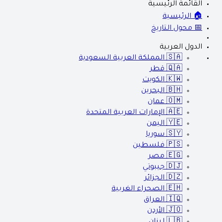
القائمة الرئيسية
🏠 الرئيسية
📅 محول التاريخ
الدول العربية
🇸🇦
المملكة العربية السعودية
🇶🇦
قطر
🇰🇼
الكويت
🇧🇭
البحرين
🇴🇲
عمان
🇦🇪
الإمارات العربية المتحدة
🇾🇪
اليمن
🇸🇾
سوريا
🇵🇸
فلسطين
🇪🇬
مصر
🇩🇯
جيبوتي
🇩🇿
الجزائر
🇪🇭
الصحراء الغربية
🇮🇶
العراق
🇯🇴
الأردن
🇱🇧
لبنان