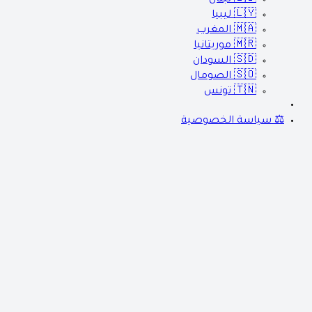
🇱🇾
ليبيا
🇲🇦
المغرب
🇲🇷
موريتانيا
🇸🇩
السودان
🇸🇴
الصومال
🇹🇳
تونس
⚖️ سياسة الخصوصية