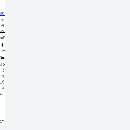
📅
✨
٤:٣٤
🌅
٥:٥٢
☀️
١٢:١٣
🌤️
٣:٢٥
🌙
٦:٣٤
🌌
٨:٠٤ 
اتج
-23.4°