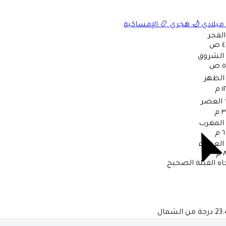
ميلادي
🌙
هجري
📿
الإمساكية
الفجر
 ص
الشروق
 ص
الظهر
 م
العصر
 م
المغرب
 م
العشاء
م
اه القبلة الصحيح
درجة من الشمال