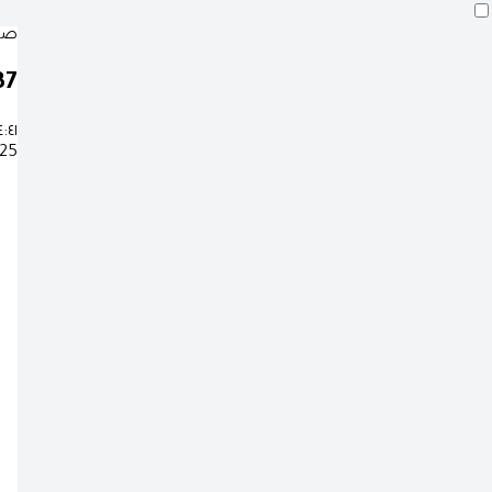
صلا
36
٤:٤١
25 صفر 1448 هـ