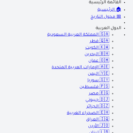
القائمة الرئيسية
🏠 الرئيسية
📅 محول التاريخ
الدول العربية
🇸🇦
المملكة العربية السعودية
🇶🇦
قطر
🇰🇼
الكويت
🇧🇭
البحرين
🇴🇲
عمان
🇦🇪
الإمارات العربية المتحدة
🇾🇪
اليمن
🇸🇾
سوريا
🇵🇸
فلسطين
🇪🇬
مصر
🇩🇯
جيبوتي
🇩🇿
الجزائر
🇪🇭
الصحراء الغربية
🇮🇶
العراق
🇯🇴
الأردن
🇱🇧
لبنان