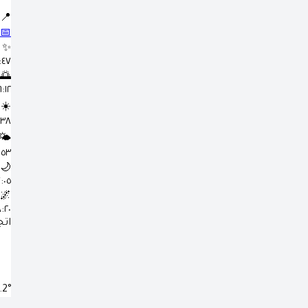
📍
📅
✨
٤:٤٧
🌅
٦:١٢ ص
☀️
٢:٣٨
🌤️
٣:٥٣
🌙
٧:٠٥ 
🌌
٨:٢٠ 
اتج
.2°