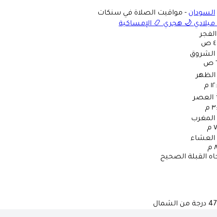
السودان
-
مواقيت الصلاة في سنكات
ميلادي
🌙
هجري
📿
الإمساكية
الفجر
 ص
الشروق
الظهر
١ م
العصر
 م
المغرب
م
العشاء
م
اه القبلة الصحيح
47
درجة من الشمال