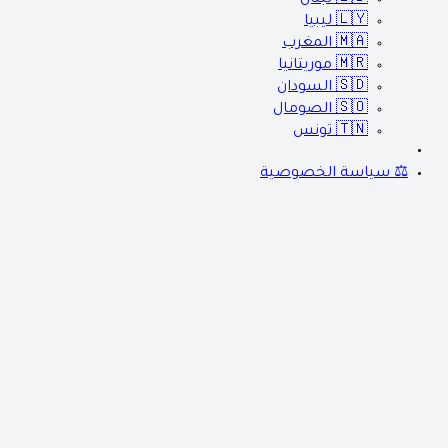
🇱🇾
ليبيا
🇲🇦
المغرب
🇲🇷
موريتانيا
🇸🇩
السودان
🇸🇴
الصومال
🇹🇳
تونس
⚖️ سياسة الخصوصية