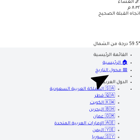
🌌
العشاء
٨:٣٢ م
اتجاه القبلة الصحيح
59.5°
درجة من الشمال
القائمة الرئيسية
🏠 الرئيسية
📅 محول التاريخ
الدول العربية
🇸🇦
المملكة العربية السعودية
🇶🇦
قطر
🇰🇼
الكويت
🇧🇭
البحرين
🇴🇲
عمان
🇦🇪
الإمارات العربية المتحدة
🇾🇪
اليمن
🇸🇾
سوريا