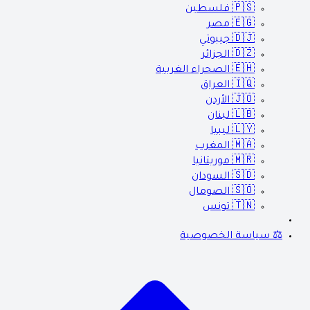
🇵🇸
فلسطين
🇪🇬
مصر
🇩🇯
جيبوتي
🇩🇿
الجزائر
🇪🇭
الصحراء الغربية
🇮🇶
العراق
🇯🇴
الأردن
🇱🇧
لبنان
🇱🇾
ليبيا
🇲🇦
المغرب
🇲🇷
موريتانيا
🇸🇩
السودان
🇸🇴
الصومال
🇹🇳
تونس
⚖️ سياسة الخصوصية