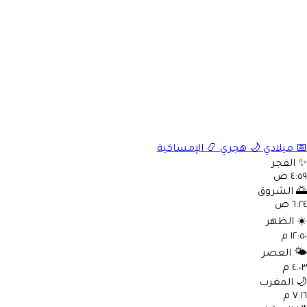
📅
ميلادي
🌙
هجري
📿
الإمساكية
✨
الفجر
٤:٥٩ ص
🌅
الشروق
٦:٢٤ ص
☀️
الظهر
١٢:٥٠ م
🌤️
العصر
٤:٠٣ م
🌙
المغرب
٧:١٦ م