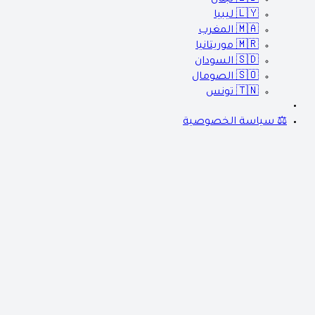
🇱🇾
ليبيا
🇲🇦
المغرب
🇲🇷
موريتانيا
🇸🇩
السودان
🇸🇴
الصومال
🇹🇳
تونس
⚖️ سياسة الخصوصية