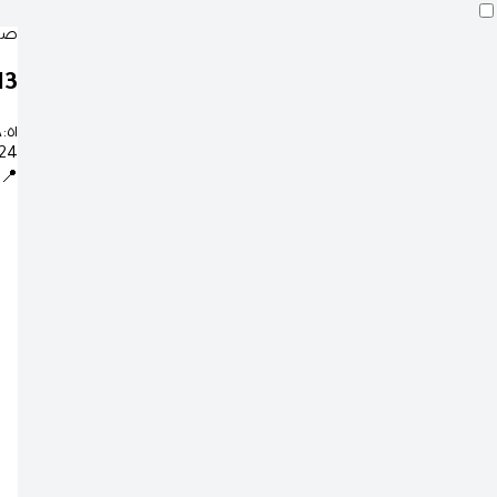
صلا
12
٨:٥١
24 صفر 1448 ه
📍