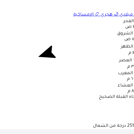
ميلادي
🌙
هجري
📿
الإمساكية
الفجر
ص
الشروق
ص
الظهر
م
العصر
 م
المغرب
 م
العشاء
 م
اه القبلة الصحيح
251
درجة من الشمال