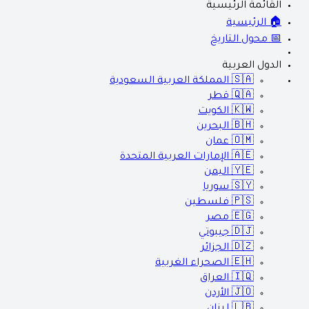
القائمة الرئيسية
🏠 الرئيسية
📅 محول التاريخ
الدول العربية
🇸🇦
المملكة العربية السعودية
🇶🇦
قطر
🇰🇼
الكويت
🇧🇭
البحرين
🇴🇲
عمان
🇦🇪
الإمارات العربية المتحدة
🇾🇪
اليمن
🇸🇾
سوريا
🇵🇸
فلسطين
🇪🇬
مصر
🇩🇯
جيبوتي
🇩🇿
الجزائر
🇪🇭
الصحراء الغربية
🇮🇶
العراق
🇯🇴
الأردن
🇱🇧
لبنان