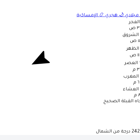
ميلادي
🌙
هجري
📿
الإمساكية
الفجر
 ص
الشروق
ص
الظهر
 ص
العصر
 م
المغرب
 م
العشاء
م
اه القبلة الصحيح
242
درجة من الشمال