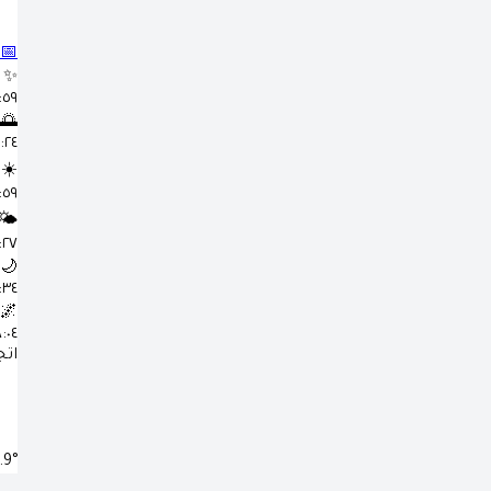
📅
✨
٣:٥٩
🌅
٥:٢٤ 
☀️
١١:٥٩
🌤️
٣:٢٧
🌙
٦:٣٤
🌌
٨:٠٤ 
اتج
.9°