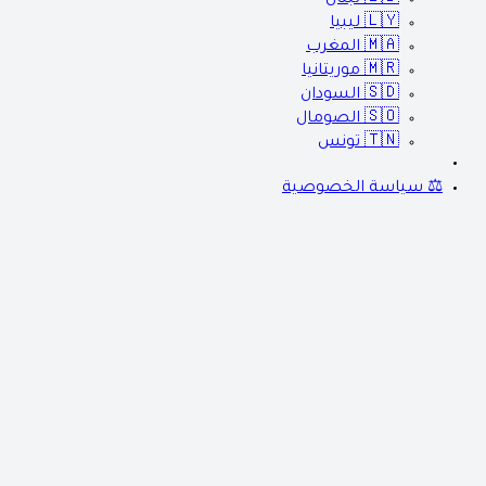
🇱🇾
ليبيا
🇲🇦
المغرب
🇲🇷
موريتانيا
🇸🇩
السودان
🇸🇴
الصومال
🇹🇳
تونس
⚖️ سياسة الخصوصية