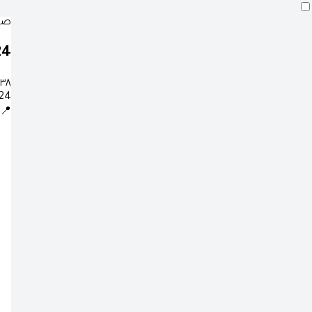
صلا
23
:٣٨
24 صفر 1448 ه
📍