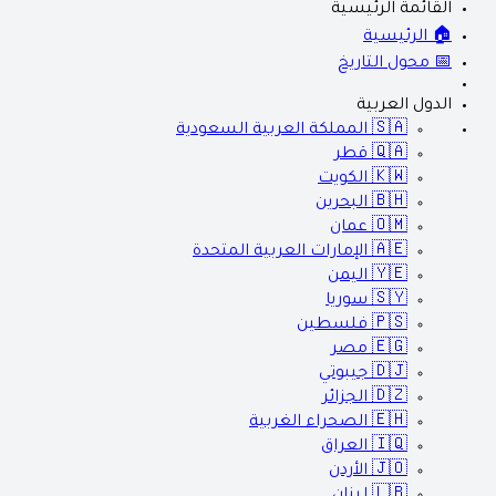
القائمة الرئيسية
🏠 الرئيسية
📅 محول التاريخ
الدول العربية
🇸🇦
المملكة العربية السعودية
🇶🇦
قطر
🇰🇼
الكويت
🇧🇭
البحرين
🇴🇲
عمان
🇦🇪
الإمارات العربية المتحدة
🇾🇪
اليمن
🇸🇾
سوريا
🇵🇸
فلسطين
🇪🇬
مصر
🇩🇯
جيبوتي
🇩🇿
الجزائر
🇪🇭
الصحراء الغربية
🇮🇶
العراق
🇯🇴
الأردن
🇱🇧
لبنان