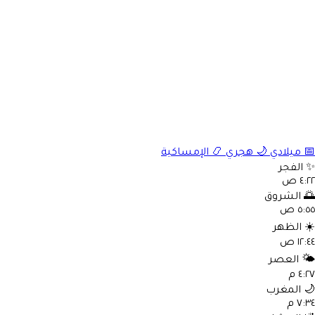
📅
ميلادي
🌙
هجري
📿
الإمساكية
✨
الفجر
٤:٢٢ ص
🌅
الشروق
٥:٥٥ ص
☀️
الظهر
١٢:٤٤ ص
🌤️
العصر
٤:٢٧ م
🌙
المغرب
٧:٣٤ م