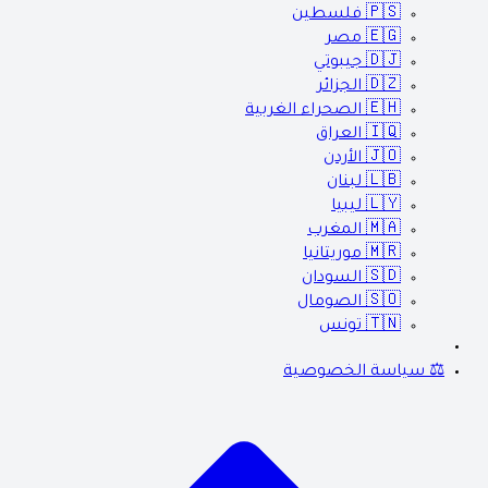
🇵🇸
فلسطين
🇪🇬
مصر
🇩🇯
جيبوتي
🇩🇿
الجزائر
🇪🇭
الصحراء الغربية
🇮🇶
العراق
🇯🇴
الأردن
🇱🇧
لبنان
🇱🇾
ليبيا
🇲🇦
المغرب
🇲🇷
موريتانيا
🇸🇩
السودان
🇸🇴
الصومال
🇹🇳
تونس
⚖️ سياسة الخصوصية