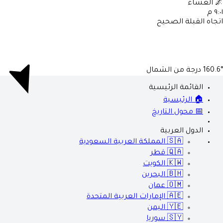
🌌
العشاء
٩:٠١ م
اتجاه القبلة الصحيح
160.6°
درجة من الشمال
القائمة الرئيسية
🏠 الرئيسية
📅 محول التاريخ
الدول العربية
🇸🇦
المملكة العربية السعودية
🇶🇦
قطر
🇰🇼
الكويت
🇧🇭
البحرين
🇴🇲
عمان
🇦🇪
الإمارات العربية المتحدة
🇾🇪
اليمن
🇸🇾
سوريا