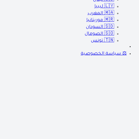
🇱🇾
ليبيا
🇲🇦
المغرب
🇲🇷
موريتانيا
🇸🇩
السودان
🇸🇴
الصومال
🇹🇳
تونس
⚖️ سياسة الخصوصية