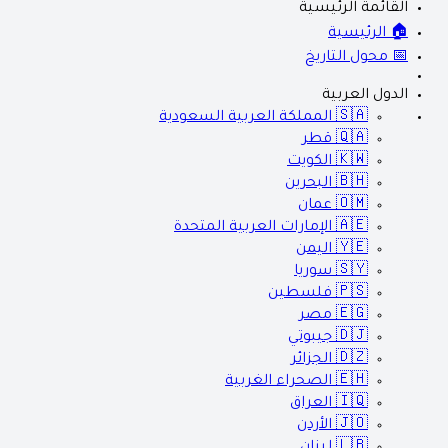
القائمة الرئيسية
🏠 الرئيسية
📅 محول التاريخ
الدول العربية
🇸🇦
المملكة العربية السعودية
🇶🇦
قطر
🇰🇼
الكويت
🇧🇭
البحرين
🇴🇲
عمان
🇦🇪
الإمارات العربية المتحدة
🇾🇪
اليمن
🇸🇾
سوريا
🇵🇸
فلسطين
🇪🇬
مصر
🇩🇯
جيبوتي
🇩🇿
الجزائر
🇪🇭
الصحراء الغربية
🇮🇶
العراق
🇯🇴
الأردن
🇱🇧
لبنان