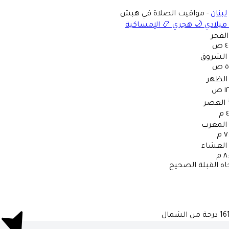
لبنان
-
مواقيت الصلاة في هبش
ميلادي
🌙
هجري
📿
الإمساكية
الفجر
 ص
الشروق
 ص
الظهر
 ص
العصر
م
المغرب
 م
العشاء
 م
اه القبلة الصحيح
161
درجة من الشمال