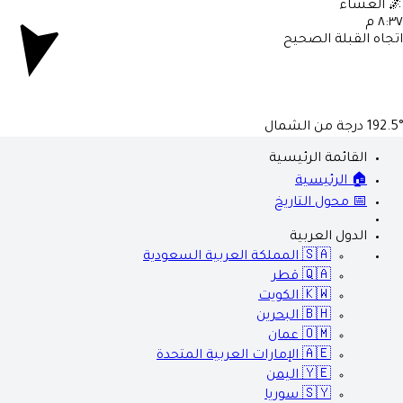
العشاء

٨:٣٧ 
اتجاه القبلة الصحي
درجة من الشمال
192.5
القائمة الرئيسية
🏠 الرئيسية
📅 محول التاريخ
الدول العربية
المملكة العربية السعودية
🇸🇦
قطر
🇶🇦
الكويت
🇰🇼
البحرين
🇧🇭
عمان
🇴🇲
الإمارات العربية المتحدة
🇦🇪
اليمن
🇾🇪
سوريا
🇸🇾