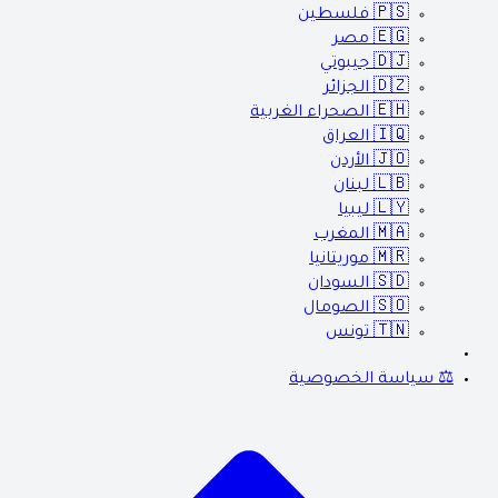
🇵🇸
فلسطين
🇪🇬
مصر
🇩🇯
جيبوتي
🇩🇿
الجزائر
🇪🇭
الصحراء الغربية
🇮🇶
العراق
🇯🇴
الأردن
🇱🇧
لبنان
🇱🇾
ليبيا
🇲🇦
المغرب
🇲🇷
موريتانيا
🇸🇩
السودان
🇸🇴
الصومال
🇹🇳
تونس
⚖️ سياسة الخصوصية