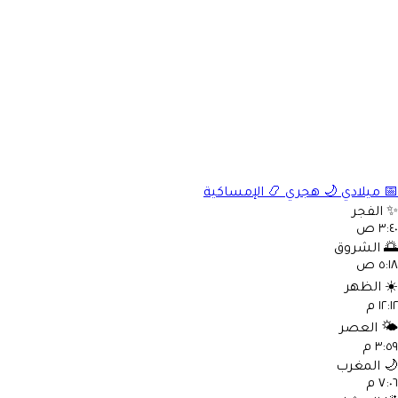
الإمساكية
📿
هجري
🌙
ميلادي

الفجر
٣:٤٠ 
الشروق

٥:١٨ 
الظهر
☀
١٢:١٢ 
العصر
🌤
٣:٥٩ 
المغرب

٧:٠٦ 