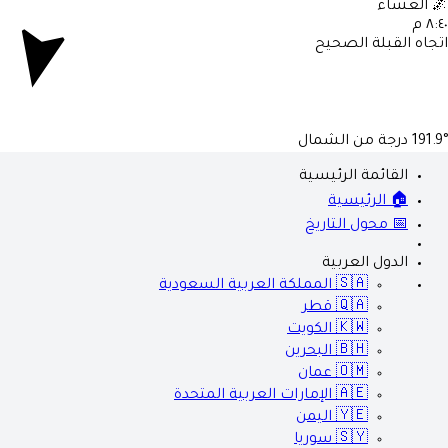
العشاء

٨:٤٠ 
اتجاه القبلة الصحي
درجة من الشمال
191.9
القائمة الرئيسية
🏠 الرئيسية
📅 محول التاريخ
الدول العربية
المملكة العربية السعودية
🇸🇦
قطر
🇶🇦
الكويت
🇰🇼
البحرين
🇧🇭
عمان
🇴🇲
الإمارات العربية المتحدة
🇦🇪
اليمن
🇾🇪
سوريا
🇸🇾