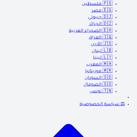
🇵🇸
فلسطين
🇪🇬
مصر
🇩🇯
جيبوتي
🇩🇿
الجزائر
🇪🇭
الصحراء الغربية
🇮🇶
العراق
🇯🇴
الأردن
🇱🇧
لبنان
🇱🇾
ليبيا
🇲🇦
المغرب
🇲🇷
موريتانيا
🇸🇩
السودان
🇸🇴
الصومال
🇹🇳
تونس
⚖️ سياسة الخصوصية