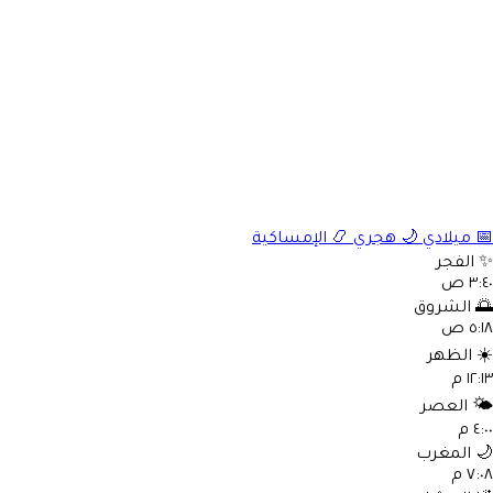
الإمساكية
📿
هجري
🌙
ميلادي

الفجر
٣:٤٠ 
الشروق

٥:١٨ 
الظهر
☀
١٢:١٣ 
العصر
🌤
٤:٠٠ 
المغرب

٧:٠٨ 