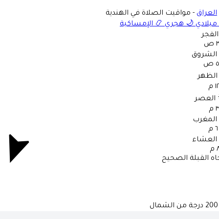
العراق
-
مواقيت الصلاة في الهندية
ميلادي
🌙
هجري
📿
الإمساكية
الفجر
ص
الشروق
ص
الظهر
 م
العصر
م
المغرب
 م
العشاء
م
اه القبلة الصحيح
200
درجة من الشمال