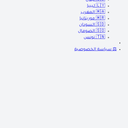
🇱🇾
ليبيا
🇲🇦
المغرب
🇲🇷
موريتانيا
🇸🇩
السودان
🇸🇴
الصومال
🇹🇳
تونس
⚖️ سياسة الخصوصية