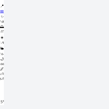
📍
📅
✨
٣:٥١ 
🌅
٥:٢٢ 
☀️
١٢:٠٩
🌤️
٣:٥٠ 
🌙
٦:٥٥
🌌
٨:٢١ 
اتج
.5°