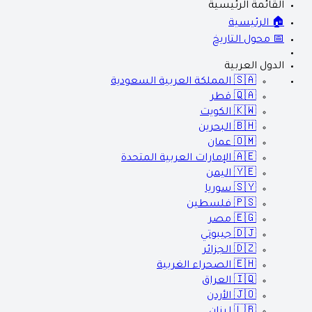
القائمة الرئيسية
🏠 الرئيسية
📅 محول التاريخ
الدول العربية
🇸🇦
المملكة العربية السعودية
🇶🇦
قطر
🇰🇼
الكويت
🇧🇭
البحرين
🇴🇲
عمان
🇦🇪
الإمارات العربية المتحدة
🇾🇪
اليمن
🇸🇾
سوريا
🇵🇸
فلسطين
🇪🇬
مصر
🇩🇯
جيبوتي
🇩🇿
الجزائر
🇪🇭
الصحراء الغربية
🇮🇶
العراق
🇯🇴
الأردن
🇱🇧
لبنان