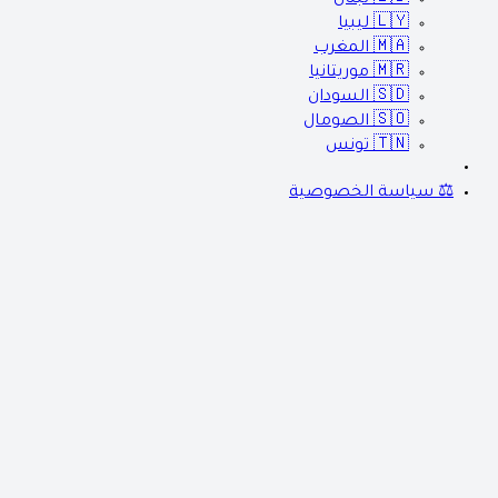
🇱🇾
ليبيا
🇲🇦
المغرب
🇲🇷
موريتانيا
🇸🇩
السودان
🇸🇴
الصومال
🇹🇳
تونس
⚖️ سياسة الخصوصية