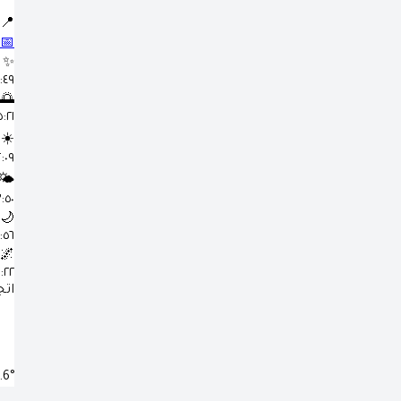
📍
📅
✨
٣:٤٩
🌅
٥:٢١ 
☀️
١٢:٠٩
🌤️
٣:٥٠ 
🌙
٦:٥٦ 
🌌
٨:٢٢
اتج
.6°