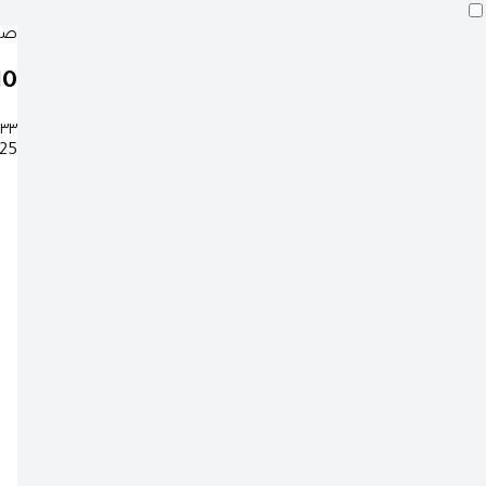
صلا
09
:٣٣
25 صفر 1448 هـ