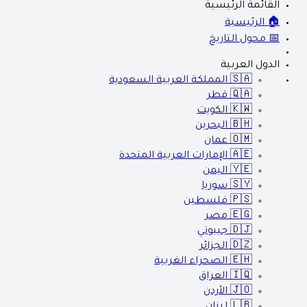
القائمة الرئيسية
🏠 الرئيسية
📅 محول التاريخ
الدول العربية
🇸🇦
المملكة العربية السعودية
🇶🇦
قطر
🇰🇼
الكويت
🇧🇭
البحرين
🇴🇲
عمان
🇦🇪
الإمارات العربية المتحدة
🇾🇪
اليمن
🇸🇾
سوريا
🇵🇸
فلسطين
🇪🇬
مصر
🇩🇯
جيبوتي
🇩🇿
الجزائر
🇪🇭
الصحراء الغربية
🇮🇶
العراق
🇯🇴
الأردن
🇱🇧
لبنان