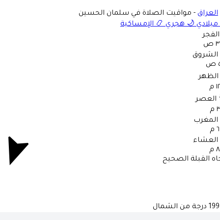
العراق
-
مواقيت الصلاة في سلمان الحسين
ميلادي
🌙
هجري
📿
الإمساكية
الفجر
 ص
الشروق
ص
الظهر
 م
العصر
م
المغرب
م
العشاء
 م
اه القبلة الصحيح
199
درجة من الشمال