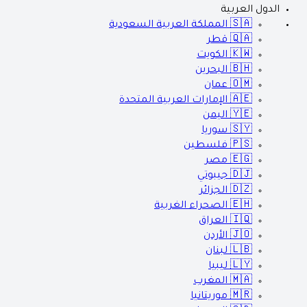
الدول العربية
🇸🇦
المملكة العربية السعودية
🇶🇦
قطر
🇰🇼
الكويت
🇧🇭
البحرين
🇴🇲
عمان
🇦🇪
الإمارات العربية المتحدة
🇾🇪
اليمن
🇸🇾
سوريا
🇵🇸
فلسطين
🇪🇬
مصر
🇩🇯
جيبوتي
🇩🇿
الجزائر
🇪🇭
الصحراء الغربية
🇮🇶
العراق
🇯🇴
الأردن
🇱🇧
لبنان
🇱🇾
ليبيا
🇲🇦
المغرب
🇲🇷
موريتانيا