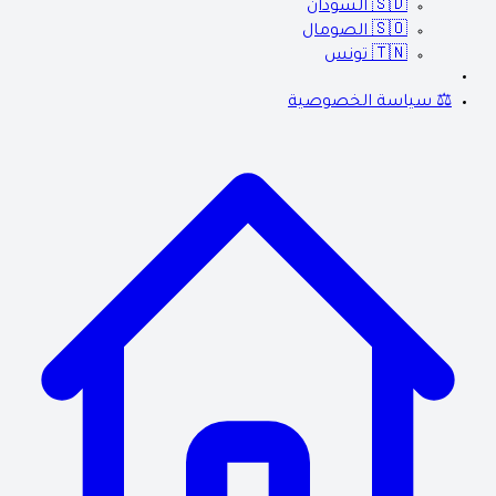
🇸🇩
السودان
🇸🇴
الصومال
🇹🇳
تونس
⚖️ سياسة الخصوصية