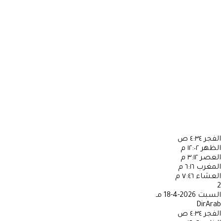
الفجر
٤:٣٤ ص
الظهر
١٢:٠٢ م
العصر
٣:١٢ م
المغرب
٦:١٦ م
العشاء
٧:٤٦ م
2
السبت
2026-4-18 مـ
DirArab
الفجر
٤:٣٤ ص