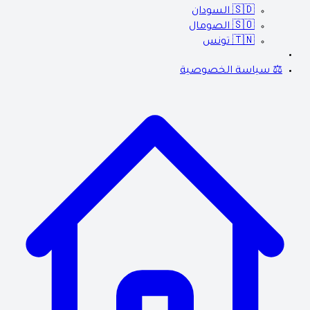
🇸🇩
السودان
🇸🇴
الصومال
🇹🇳
تونس
⚖️ سياسة الخصوصية