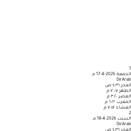
1
الجمعة
2026-4-17 مـ
DirArab
الفجر
٤:٣٦ ص
الظهر
١٢:٠٧ م
العصر
٣:٢٠ م
المغرب
٦:٢٢ م
العشاء
٧:٥٢ م
2
السبت
2026-4-18 مـ
DirArab
الفجر
٤:٣٦ ص