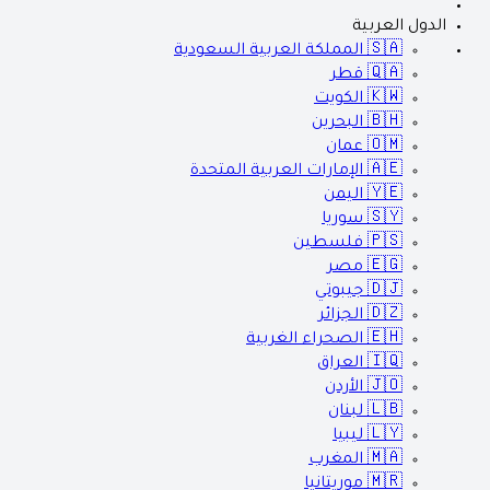
الدول العربية
🇸🇦
المملكة العربية السعودية
🇶🇦
قطر
🇰🇼
الكويت
🇧🇭
البحرين
🇴🇲
عمان
🇦🇪
الإمارات العربية المتحدة
🇾🇪
اليمن
🇸🇾
سوريا
🇵🇸
فلسطين
🇪🇬
مصر
🇩🇯
جيبوتي
🇩🇿
الجزائر
🇪🇭
الصحراء الغربية
🇮🇶
العراق
🇯🇴
الأردن
🇱🇧
لبنان
🇱🇾
ليبيا
🇲🇦
المغرب
🇲🇷
موريتانيا