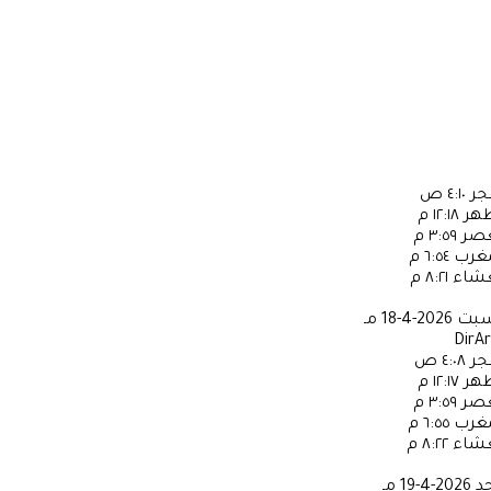
جر
٤:١٠ ص
ظهر
١٢:١٨ م
عصر
٣:٥٩ م
مغرب
٦:٥٤ م
عشاء
٨:٢١ م
سبت
2026-4-18 مـ
DirA
جر
٤:٠٨ ص
ظهر
١٢:١٧ م
عصر
٣:٥٩ م
مغرب
٦:٥٥ م
عشاء
٨:٢٢ م
حد
2026-4-19 مـ