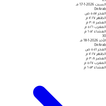
29
السبت
2026-1-17 مـ
DirArab
الفجر
٥:٥٧ ص
الظهر
١٢:٢٧ م
العصر
٣:٠٧ م
المغرب
٥:٢٦ م
العشاء
٦:٥٢ م
30
الأحد
2026-1-18 مـ
DirArab
الفجر
٥:٥٦ ص
الظهر
١٢:٢٧ م
العصر
٣:٠٨ م
المغرب
٥:٢٧ م
العشاء
٦:٥٣ م