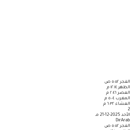
الفجر
٥:٥٢ ص
الظهر
١٢:١٤ م
العصر
٢:٤٦ م
المغرب
٥:٠٤ م
العشاء
٦:٣٢ م
2
الأحد
2025-12-21 مـ
DirArab
الفجر
٥:٥٢ ص