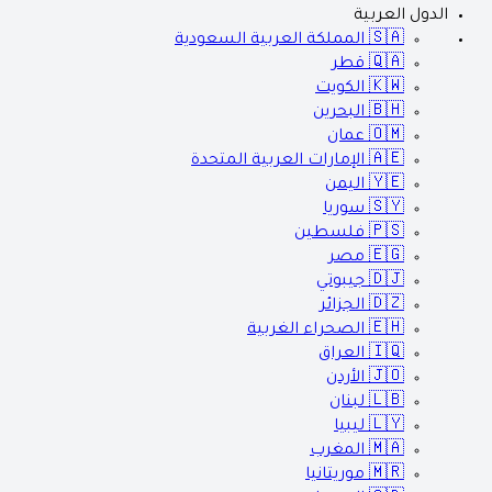
الدول العربية
🇸🇦
المملكة العربية السعودية
🇶🇦
قطر
🇰🇼
الكويت
🇧🇭
البحرين
🇴🇲
عمان
🇦🇪
الإمارات العربية المتحدة
🇾🇪
اليمن
🇸🇾
سوريا
🇵🇸
فلسطين
🇪🇬
مصر
🇩🇯
جيبوتي
🇩🇿
الجزائر
🇪🇭
الصحراء الغربية
🇮🇶
العراق
🇯🇴
الأردن
🇱🇧
لبنان
🇱🇾
ليبيا
🇲🇦
المغرب
🇲🇷
موريتانيا