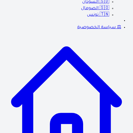
🇸🇩
السودان
🇸🇴
الصومال
🇹🇳
تونس
⚖️ سياسة الخصوصية