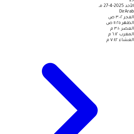
29
الأحد
2025-4-27 مـ
DirArab
الفجر
٣:٠٢ ص
الظهر
١١:٢٥ ص
العصر
٣:١٠ م
المغرب
٦:١٢ م
العشاء
٧:٤٢ م