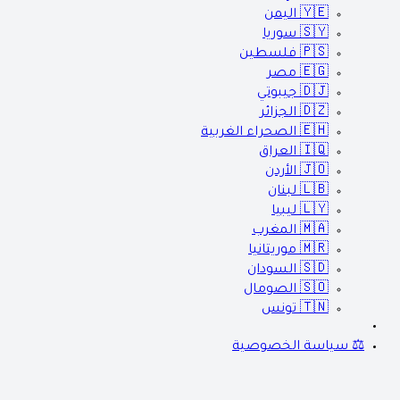
🇾🇪
اليمن
🇸🇾
سوريا
🇵🇸
فلسطين
🇪🇬
مصر
🇩🇯
جيبوتي
🇩🇿
الجزائر
🇪🇭
الصحراء الغربية
🇮🇶
العراق
🇯🇴
الأردن
🇱🇧
لبنان
🇱🇾
ليبيا
🇲🇦
المغرب
🇲🇷
موريتانيا
🇸🇩
السودان
🇸🇴
الصومال
🇹🇳
تونس
⚖️ سياسة الخصوصية