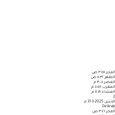
الفجر
٣:٤٧ ص
الظهر
١١:٣٢ ص
العصر
٣:٠٥ م
المغرب
٥:٤٨ م
العشاء
٧:١٨ م
2
الاثنين
2025-3-31 مـ
DirArab
الفجر
٣:٤٦ ص