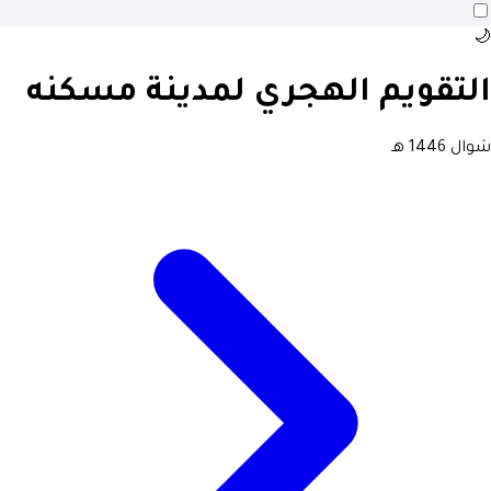
🌙
التقويم الهجري لمدينة مسكنه
شوال 1446 هـ