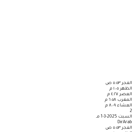
الفجر
٥:٥٣ ص
الظهر
١:٠٥ م
العصر
٤:٢٧ م
المغرب
٦:٥٨ م
العشاء
٨:٠٩ م
2
السبت
2025-3-1 مـ
DirArab
الفجر
٥:٥٣ ص