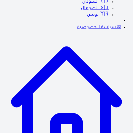
🇸🇩
السودان
🇸🇴
الصومال
🇹🇳
تونس
⚖️ سياسة الخصوصية