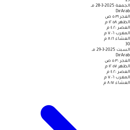
29
الجمعة
2025-3-28 مـ
DirArab
الفجر
٥:٣١ ص
الظهر
١٢:٥٨ م
العصر
٤:٢٠ م
المغرب
٧:٠٦ م
العشاء
٨:١٦ م
30
السبت
2025-3-29 مـ
DirArab
الفجر
٥:٣٠ ص
الظهر
١٢:٥٧ م
العصر
٤:٢٠ م
المغرب
٧:٠٦ م
العشاء
٨:١٧ م