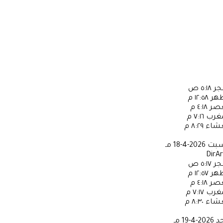
جر
٥:١٨ ص
ظهر
١٢:٥٨ م
عصر
٤:١٨ م
مغرب
٧:١٦ م
عشاء
٨:٢٩ م
سبت
2026-4-18 مـ
DirA
جر
٥:١٧ ص
ظهر
١٢:٥٧ م
عصر
٤:١٨ م
مغرب
٧:١٧ م
عشاء
٨:٣٠ م
حد
2026-4-19 مـ