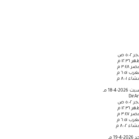
جر
٥:٠٢ ص
ظهر
١٢:٣٦ م
عصر
٣:٤٨ م
مغرب
٦:٥١ م
عشاء
٨:٠١ م
سبت
2026-4-18 مـ
DirA
جر
٥:٠٢ ص
ظهر
١٢:٣٦ م
عصر
٣:٤٧ م
مغرب
٦:٥١ م
عشاء
٨:٠٢ م
حد
2026-4-19 مـ