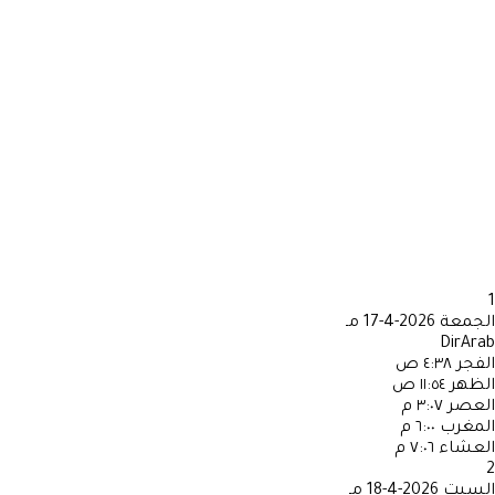
1
الجمعة
2026-4-17 مـ
DirArab
الفجر
٤:٣٨ ص
الظهر
١١:٥٤ ص
العصر
٣:٠٧ م
المغرب
٦:٠٠ م
العشاء
٧:٠٦ م
2
السبت
2026-4-18 مـ