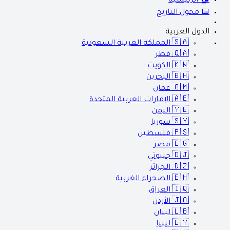
🏠 الرئيسية
📅 محول التاريخ
الدول العربية
🇸🇦
المملكة العربية السعودية
🇶🇦
قطر
🇰🇼
الكويت
🇧🇭
البحرين
🇴🇲
عمان
🇦🇪
الإمارات العربية المتحدة
🇾🇪
اليمن
🇸🇾
سوريا
🇵🇸
فلسطين
🇪🇬
مصر
🇩🇯
جيبوتي
🇩🇿
الجزائر
🇪🇭
الصحراء الغربية
🇮🇶
العراق
🇯🇴
الأردن
🇱🇧
لبنان
🇱🇾
ليبيا