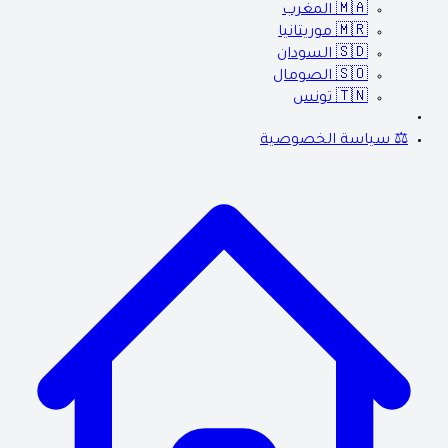
🇲🇦
المغرب
🇲🇷
موريتانيا
🇸🇩
السودان
🇸🇴
الصومال
🇹🇳
تونس
⚖️ سياسة الخصوصية