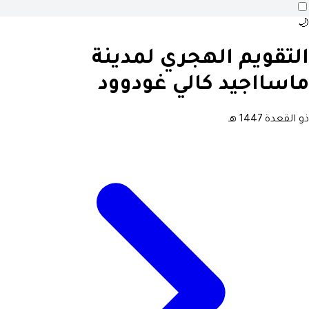
🌙
التقويم الهجري لمدينة
ماسااجيد كالي غودوود
ذو القعدة 1447 هـ