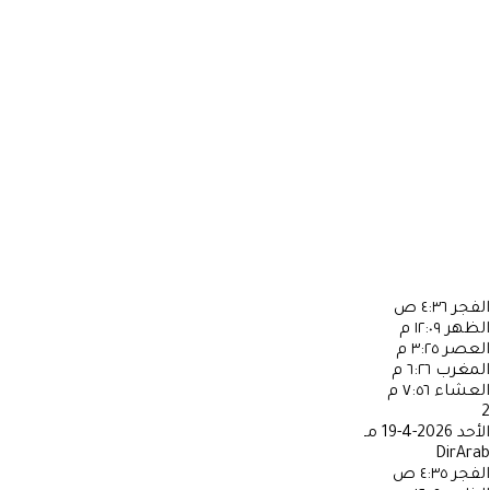
الفجر
٤:٣٦ ص
الظهر
١٢:٠٩ م
العصر
٣:٢٥ م
المغرب
٦:٢٦ م
العشاء
٧:٥٦ م
2
الأحد
2026-4-19 مـ
DirArab
الفجر
٤:٣٥ ص