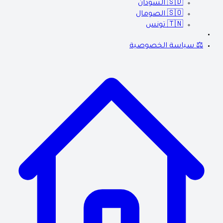
🇸🇩
السودان
🇸🇴
الصومال
🇹🇳
تونس
⚖️ سياسة الخصوصية