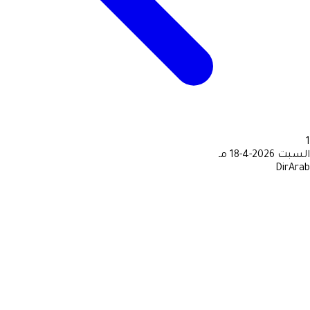
1
السبت
2026-4-18 مـ
DirArab