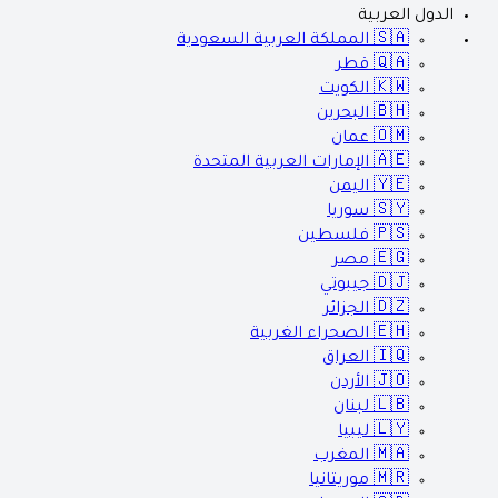
الدول العربية
🇸🇦
المملكة العربية السعودية
🇶🇦
قطر
🇰🇼
الكويت
🇧🇭
البحرين
🇴🇲
عمان
🇦🇪
الإمارات العربية المتحدة
🇾🇪
اليمن
🇸🇾
سوريا
🇵🇸
فلسطين
🇪🇬
مصر
🇩🇯
جيبوتي
🇩🇿
الجزائر
🇪🇭
الصحراء الغربية
🇮🇶
العراق
🇯🇴
الأردن
🇱🇧
لبنان
🇱🇾
ليبيا
🇲🇦
المغرب
🇲🇷
موريتانيا