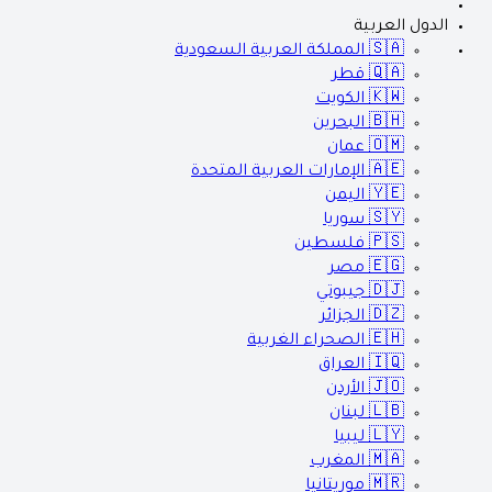
الدول العربية
🇸🇦
المملكة العربية السعودية
🇶🇦
قطر
🇰🇼
الكويت
🇧🇭
البحرين
🇴🇲
عمان
🇦🇪
الإمارات العربية المتحدة
🇾🇪
اليمن
🇸🇾
سوريا
🇵🇸
فلسطين
🇪🇬
مصر
🇩🇯
جيبوتي
🇩🇿
الجزائر
🇪🇭
الصحراء الغربية
🇮🇶
العراق
🇯🇴
الأردن
🇱🇧
لبنان
🇱🇾
ليبيا
🇲🇦
المغرب
🇲🇷
موريتانيا