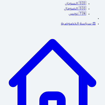
🇸🇩
السودان
🇸🇴
الصومال
🇹🇳
تونس
⚖️ سياسة الخصوصية