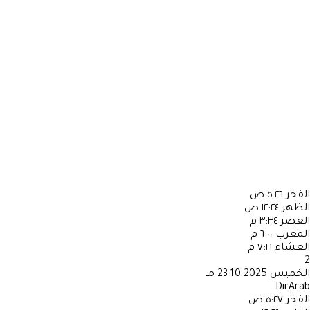
الفجر
٥:٢٦ ص
الظهر
١٢:٢٤ ص
العصر
٣:٣٤ م
المغرب
٦:٠٠ م
العشاء
٧:١٦ م
2
الخميس
2025-10-23 مـ
DirArab
الفجر
٥:٢٧ ص