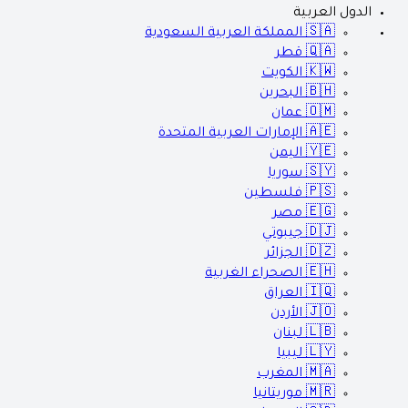
الدول العربية
🇸🇦
المملكة العربية السعودية
🇶🇦
قطر
🇰🇼
الكويت
🇧🇭
البحرين
🇴🇲
عمان
🇦🇪
الإمارات العربية المتحدة
🇾🇪
اليمن
🇸🇾
سوريا
🇵🇸
فلسطين
🇪🇬
مصر
🇩🇯
جيبوتي
🇩🇿
الجزائر
🇪🇭
الصحراء الغربية
🇮🇶
العراق
🇯🇴
الأردن
🇱🇧
لبنان
🇱🇾
ليبيا
🇲🇦
المغرب
🇲🇷
موريتانيا