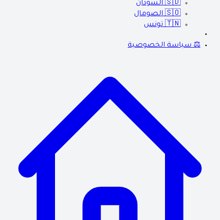
🇸🇩
السودان
🇸🇴
الصومال
🇹🇳
تونس
⚖️ سياسة الخصوصية