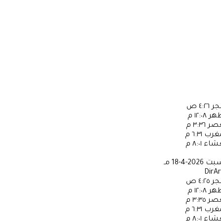
جر
٤:٢٦ ص
ظهر
١٢:٠٨ م
عصر
٣:٣٦ م
مغرب
٦:٣١ م
عشاء
٨:٠١ م
سبت
2026-4-18 مـ
DirA
جر
٤:٢٥ ص
ظهر
١٢:٠٨ م
عصر
٣:٣٥ م
مغرب
٦:٣١ م
عشاء
٨:٠١ م