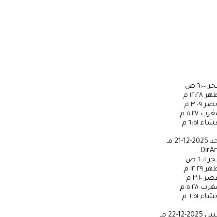
جر
٦:٠٠ ص
ظهر
١٢:٢٨ م
عصر
٣:٠٩ م
مغرب
٥:٢٧ م
عشاء
٦:٥١ م
حد
2025-12-21 مـ
DirA
جر
٦:٠١ ص
ظهر
١٢:٢٩ م
عصر
٣:١٠ م
مغرب
٥:٢٨ م
عشاء
٦:٥١ م
ثنين
2025-12-22 مـ