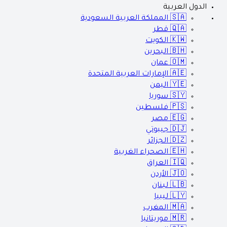
الدول العربية
🇸🇦
المملكة العربية السعودية
🇶🇦
قطر
🇰🇼
الكويت
🇧🇭
البحرين
🇴🇲
عمان
🇦🇪
الإمارات العربية المتحدة
🇾🇪
اليمن
🇸🇾
سوريا
🇵🇸
فلسطين
🇪🇬
مصر
🇩🇯
جيبوتي
🇩🇿
الجزائر
🇪🇭
الصحراء الغربية
🇮🇶
العراق
🇯🇴
الأردن
🇱🇧
لبنان
🇱🇾
ليبيا
🇲🇦
المغرب
🇲🇷
موريتانيا