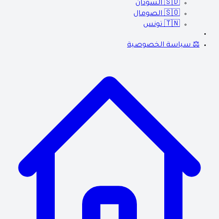
🇸🇩
السودان
🇸🇴
الصومال
🇹🇳
تونس
⚖️ سياسة الخصوصية