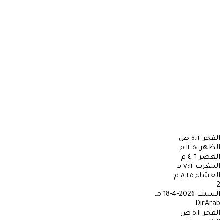
الفجر
٥:١٢ ص
الظهر
١٢:٥٠ م
العصر
٤:١٦ م
المغرب
٧:١٢ م
العشاء
٨:٢٥ م
2
السبت
2026-4-18 مـ
DirArab
الفجر
٥:١١ ص