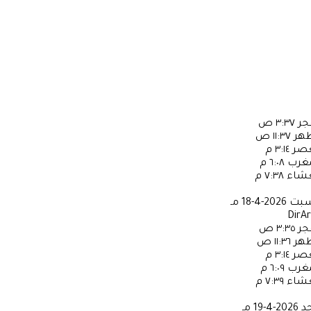
جر
٣:٣٧ ص
ظهر
١١:٣٧ ص
عصر
٣:١٤ م
مغرب
٦:٠٨ م
عشاء
٧:٣٨ م
سبت
2026-4-18 مـ
DirA
جر
٣:٣٥ ص
ظهر
١١:٣٦ ص
عصر
٣:١٤ م
مغرب
٦:٠٩ م
عشاء
٧:٣٩ م
حد
2026-4-19 مـ