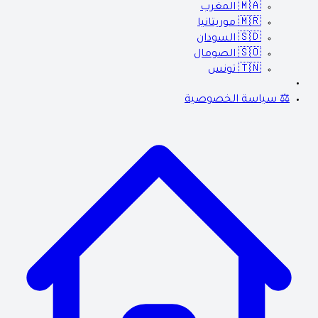
🇲🇦
المغرب
🇲🇷
موريتانيا
🇸🇩
السودان
🇸🇴
الصومال
🇹🇳
تونس
⚖️ سياسة الخصوصية