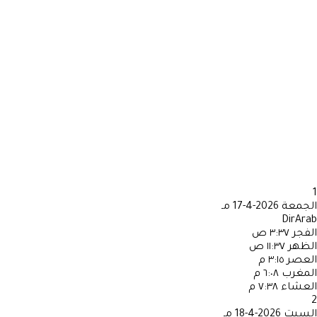
1
الجمعة
2026-4-17 مـ
DirArab
الفجر
٣:٣٧ ص
الظهر
١١:٣٧ ص
العصر
٣:١٥ م
المغرب
٦:٠٨ م
العشاء
٧:٣٨ م
2
السبت
2026-4-18 مـ