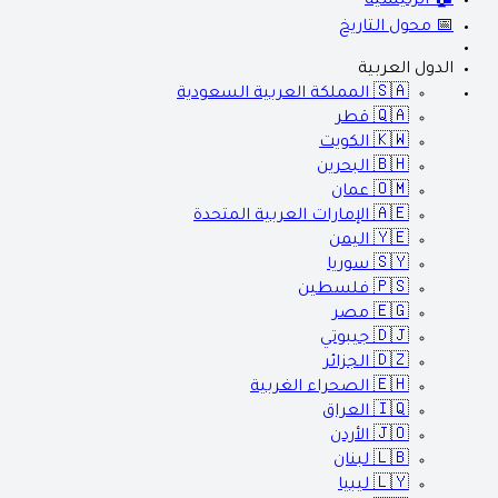
🏠 الرئيسية
📅 محول التاريخ
الدول العربية
🇸🇦
المملكة العربية السعودية
🇶🇦
قطر
🇰🇼
الكويت
🇧🇭
البحرين
🇴🇲
عمان
🇦🇪
الإمارات العربية المتحدة
🇾🇪
اليمن
🇸🇾
سوريا
🇵🇸
فلسطين
🇪🇬
مصر
🇩🇯
جيبوتي
🇩🇿
الجزائر
🇪🇭
الصحراء الغربية
🇮🇶
العراق
🇯🇴
الأردن
🇱🇧
لبنان
🇱🇾
ليبيا