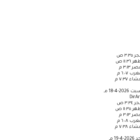
جر
٣:٣٥ ص
ظهر
١١:٣٦ ص
عصر
٣:١٣ م
مغرب
٦:٠٧ م
عشاء
٧:٣٧ م
سبت
2026-4-18 مـ
DirA
جر
٣:٣٤ ص
ظهر
١١:٣٥ ص
عصر
٣:١٣ م
مغرب
٦:٠٨ م
عشاء
٧:٣٨ م
حد
2026-4-19 مـ